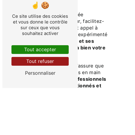
Quelle que soit votre idée
Ce site utilise des cookies
d’aménagement intérieur, facilitez-
et vous donne le contrôle
vous la tâche en faisant appel à
sur ceux que vous
souhaitez activer
un
courtier en travaux
expérimenté
qui apportera sa
vision et ses
solutions pour mener à bien votre
Tout accepter
projet
.
Tout refuser
MeilleursTravaux.com s’assure que
vos ouvrages soient pris en main
Personnaliser
par
des artisans et professionnels
rigoureusement séléctionnés et
suivis dans la durée
.
Contactez-nous