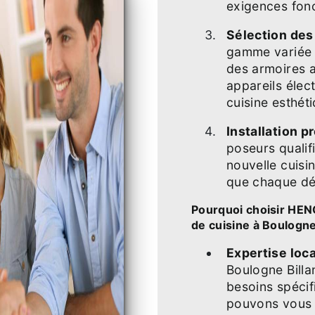
exigences fonc
Sélection des
gamme variée 
des armoires a
appareils élec
cuisine esthét
Installation p
poseurs qualifi
nouvelle cuisin
que chaque déta
Pourquoi choisir HEN
de cuisine à Boulogne
Expertise loca
Boulogne Bill
besoins spéci
pouvons vous 