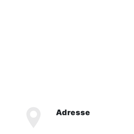
Adresse
79 avenue de saint cloud, 78000
VERSAILLES