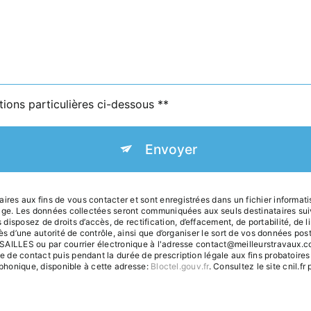
tions particulières ci-dessous **
Envoyer
es aux fins de vous contacter et sont enregistrées dans un fichier informa
ssage. Les données collectées seront communiquées aux seuls destinataires 
sez de droits d’accès, de rectification, d’effacement, de portabilité, de lim
ès d’une autorité de contrôle, ainsi que d’organiser le sort de vos données po
AILLES ou par courrier électronique à l'adresse contact@meilleurstravaux.com
de contact puis pendant la durée de prescription légale aux fins probatoires 
éphonique, disponible à cette adresse:
Bloctel.gouv.fr
. Consultez le site cnil.fr