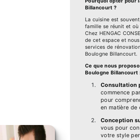
Pourquoi opter pour l
Billancourt ?
La cuisine est souvent
famille se réunit et o
Chez HENGAC CONSEIL
de cet espace et nous
services de rénovatio
Boulogne Billancourt.
Ce que nous proposon
Boulogne Billancourt 
Consultation 
commence par 
pour comprend
en matière de 
Conception su
vous pour conc
votre style pe