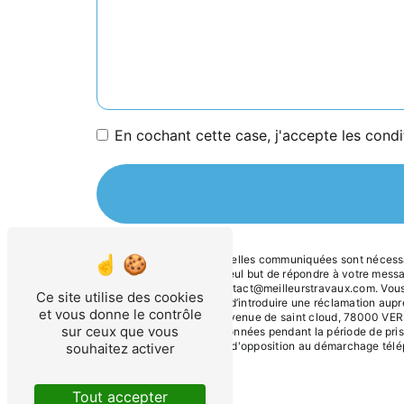
En cochant cette case, j'accepte les condi
** Les données personnelles communiquées sont nécessair
sous-traitants dans le seul but de répondre à votre me
78000 VERSAILLES contact@meilleurstravaux.com. Vous dispo
Ce site utilise des cookies
tout moment et du droit d’introduire une réclamation aupr
et vous donne le contrôle
postale à l'adresse 79 avenue de saint cloud, 78000 VERS
sur ceux que vous
Nous conservons vos données pendant la période de prise 
vous inscrire sur la liste d'opposition au démarchage tél
souhaitez activer
Tout accepter